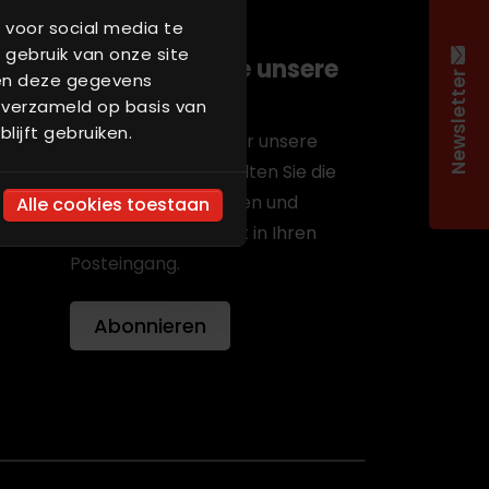
n
 voor social media te
 gebruik van onze site
Abonnieren Sie unsere
nen deze gegevens
Newsletter
Newsletter
 verzameld op basis van
lijft gebruiken.
Melden Sie sich an für unsere
Mailingliste und erhalten Sie die
neuesten Nachrichten und
Alle cookies toestaan
Entwicklungen direkt in Ihren
Posteingang.
Abonnieren