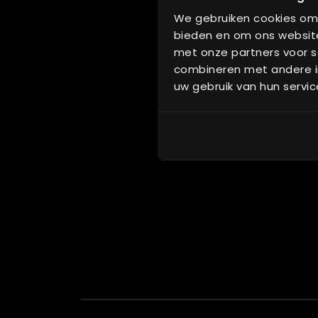
G
We gebruiken cookies om 
G
bieden en om ons website
C
met onze partners voor s
combineren met andere in
uw gebruik van hun servic