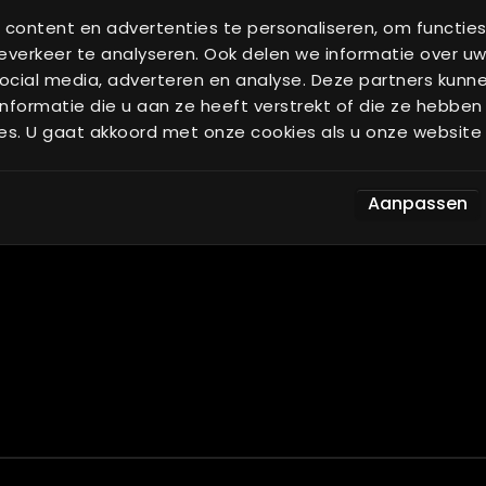
Angebot anforder
ravimetrische dosierung
content en advertenties te personaliseren, om functies
etreide silo
FAQ
verkeer te analyseren. Ook delen we informatie over uw
ontainersystem
ocial media, adverteren en analyse. Deze partners kun
formatie die u aan ze heeft verstrekt of die ze hebben
es. U gaat akkoord met onze cookies als u onze website b
Aanpassen