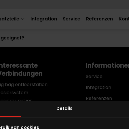
satzteile
Integration
Service
Referenzen
Kon
r geeignet?
Interessante
Informatione
Verbindungen
Service
ig bag entleerstation
Integration
osiersystem
Referenzen
osierer pulver
ulk material
Details
Über ALFRA
iegesystem
Partner werden
lüssigkeiten dosieren
ruik van cookies