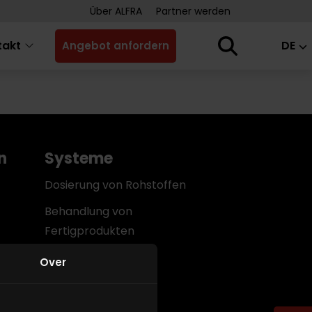
Über ALFRA
Partner werden
takt
DE
Angebot anfordern
n
Systeme
Dosierung von Rohstoffen
Behandlung von
Fertigprodukten
Interner Transport
Over
Lagerung
Original-Ersatzteile