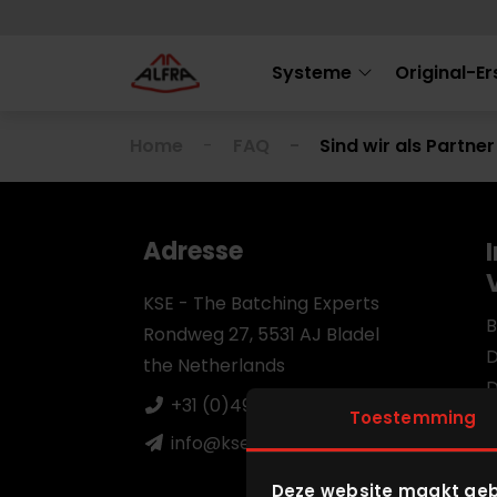
Systeme
Original-Er
Home
FAQ
Sind wir als Partne
Adresse
KSE - The Batching Experts
B
Rondweg 27, 5531 AJ Bladel
D
the Netherlands
D
+31 (0)497 383818
Toestemming
B
info@kse.nl
W
F
Deze website maakt geb