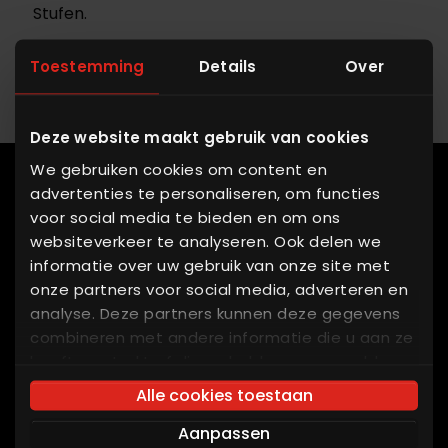
Stufen.
Toestemming
Details
Over
Kontakt aufnehmen
Deze website maakt gebruik van cookies
We gebruiken cookies om content en
advertenties te personaliseren, om functies
Equipment
voor social media te bieden en om ons
websiteverkeer te analyseren. Ook delen we
OEM Parts
informatie over uw gebruik van onze site met
Service
onze partners voor social media, adverteren en
analyse. Deze partners kunnen deze gegevens
Integration
combineren met andere informatie die u aan ze
References
heeft verstrekt of die ze hebben verzameld op
basis van uw gebruik van hun services. U gaat
About ALFRA
Alle cookies toestaan
akkoord met onze cookies als u onze website
Become a partner
Aanpassen
blijft gebruiken.