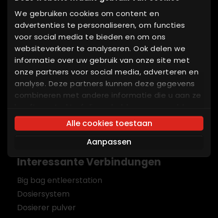
We gebruiken cookies om content en
Integration
advertenties te personaliseren, om functies
References
voor social media te bieden en om ons
websiteverkeer te analyseren. Ook delen we
About ALFRA
informatie over uw gebruik van onze site met
onze partners voor social media, adverteren en
Become a partner
analyse. Deze partners kunnen deze gegevens
Get a quotation
combineren met andere informatie die u aan ze
heeft verstrekt of die ze hebben verzameld op
FAQ
basis van uw gebruik van hun services. U gaat
Alle cookies toestaan
Partner login
akkoord met onze cookies als u onze website
Aanpassen
blijft gebruiken.
Interessante Verbindungen
Big bag entleerstation
Dosiersystem
Dosierer pulver