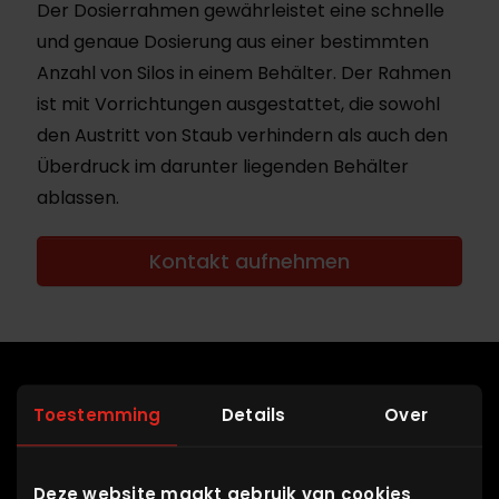
Der Dosierrahmen gewährleistet eine schnelle
und genaue Dosierung aus einer bestimmten
Anzahl von Silos in einem Behälter. Der Rahmen
ist mit Vorrichtungen ausgestattet, die sowohl
den Austritt von Staub verhindern als auch den
Überdruck im darunter liegenden Behälter
ablassen.
Kontakt aufnehmen
Equipment
Toestemming
Details
Over
OEM Parts
Deze website maakt gebruik van cookies
Service