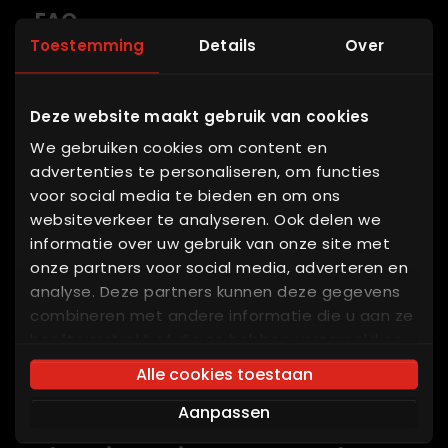
FAQ
Toestemming
Details
Over
Partner login
Deze website maakt gebruik van cookies
Interessante Verbindungen
We gebruiken cookies om content en
Big bag entleerstation
advertenties te personaliseren, om functies
Dosiersystem
voor social media te bieden en om ons
Dosierer pulver
websiteverkeer te analyseren. Ook delen we
informatie over uw gebruik van onze site met
Bulk material
onze partners voor social media, adverteren en
Wiegesystem
analyse. Deze partners kunnen deze gegevens
Flüssigkeiten dosieren
combineren met andere informatie die u aan ze
Gravimetrische dosierung
heeft verstrekt of die ze hebben verzameld op
Getreide silo
basis van uw gebruik van hun services. U gaat
Alle cookies toestaan
Containersystem
akkoord met onze cookies als u onze website
Aanpassen
blijft gebruiken.