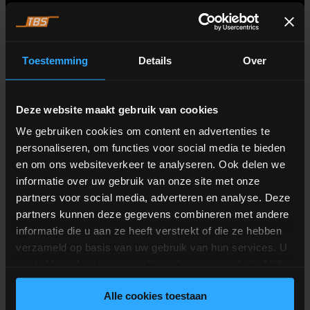
Toestemming
Details
Over
Technische Daten
Deze website maakt gebruik van cookies
Dosierbereich
We gebruiken cookies om content en advertenties te
10 kg bis 6.000 kg
personaliseren, om functies voor social media te bieden
Dosiergenauigkeit
en om ons websiteverkeer te analyseren. Ook delen we
400 g
Wiegegenauigkeit
informatie over uw gebruik van onze site met onze
200 g
partners voor social media, adverteren en analyse. Deze
Wiegekapazität
partners kunnen deze gegevens combineren met andere
1.000 kg bis 6.000 kg
Dosierpositionen
informatie die u aan ze heeft verstrekt of die ze hebben
4 bis 40 Silo-Positionen
verzameld op basis van uw gebruik van hun services. U
gaat akkoord met onze cookies als u onze website blijft
Bahnbrechender Dosierschieber
gebruiken.
Alle cookies toestaan