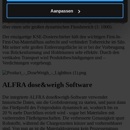
Der bahnbrechende Dosierschieber von KSE bietet fundamentale
Verbesserungen gegenüber herkömmlichen Dosiersystemen mit
Aanpassen
Schneckenantrieb. Er verfügt über wenige bewegliche Teile, was
ihn wartungsfreundlich macht, und er bietet eine lange Lebensdauer
(> 20 Jahre). Er liefert Rohstoffe schneller und genauer und verfügt
über einen sehr großen dynamischen Flussbereich (1: 1000).
Der einzigartige KSE-Dosierschieber hält den wichtigen First-In-
First-Out-Materialfluss aufrecht und verhindert Totbereiche im Silo.
Mit seiner sehr großen Entleerungsfläche ist er bei der Vorbeugung
von Brückenformung und Hohlräumen sehr effektiv. Durch den
vertikalen Transport wird Produktbeschädigungen und –
Verdichtungen vorgebeugt.
ALFRA dose&weigh Software
Die integrierte ALFRA dose&weigh-Software verwendet
historische Daten, um die Grobdosierung zu starten, und passt dann
das Fließprofil des Feinprodukts dynamisch an, wodurch bis zu
20 % mehr Durchfluss erzielt wird - sogar bei Materialien mit
variierenden Fließeigenschaften. Die verbesserte Genauigkeit spart
Rohstoffe, während die Chargenzeiten kürzer und vorhersehbarer
sind. Von nun an ist die Materialdosierung kein Prozessengpass