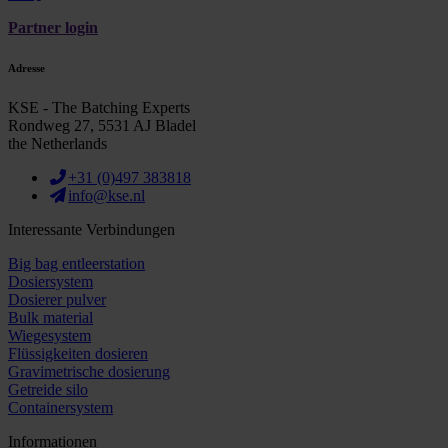
Partner login
Adresse
KSE - The Batching Experts
Rondweg 27, 5531 AJ Bladel
the Netherlands
+31 (0)497 383818
info@kse.nl
Interessante Verbindungen
Big bag entleerstation
Dosiersystem
Dosierer pulver
Bulk material
Wiegesystem
Flüssigkeiten dosieren
Gravimetrische dosierung
Getreide silo
Containersystem
Informationen