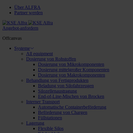
Über ALFRA
Partner werden
Angebot-anfordern
Offcanvas
Systeme
All equipment
Dosierung von Rohstoffen
Dosierung von Mikrokomponenten
Dosierung mittelgroßer Komponenten
Dosierung von Makrokomponenten
Behandlung von Fertigprodukten
Beladung von Silofahrzeugen
Silozellenaustragung
End-of-Line-Mischen von Brocken
Interner Transport
Automatische Containerbeförderung
Beförderung von Chargen
Füllstationen
Lagerung
Flexible Silos