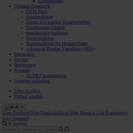
Edelstahlsilos
Original-Ersatzteile
OEM Parts
Dosierrahmen
Direkt gekoppelter Dosierschieber
Handzugabe-Einheit
dose&weigh Software
Dosierschieber
Dosierschieber für Heimtierfutter
Advanced Dosing Algorithm (ADA)
Integration
Service
Referenzen
Kontakt
ALFRA kontaktieren
Angebot anfordern
Über ALFRA
Partner werden
de
Englisch
Niederländisch
Deutsch
Französisch
Spanisch
Suchen