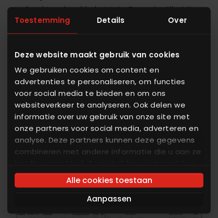
aufrecht und verhindert tote Zonen im Silo. Mit
Toestemming
Details
Over
seiner sehr großen Entleerungsfläche ist er bei
der Vorbeugung von Brückenformung und
Hohlräumen sehr effektiv. Durch den vertikalen
Deze website maakt gebruik van cookies
Transport wird Produktbeschädigungen und -
We gebruiken cookies om content en
verdichtungen vorgebeugt.
advertenties te personaliseren, om functies
voor social media te bieden en om ons
websiteverkeer te analyseren. Ook delen we
informatie over uw gebruik van onze site met
onze partners voor social media, adverteren en
analyse. Deze partners kunnen deze gegevens
combineren met andere informatie die u aan ze
heeft verstrekt of die ze hebben verzameld op
basis van uw gebruik van hun services. U gaat
Alle cookies toestaan
akkoord met onze cookies als u onze website
Aanpassen
blijft gebruiken.