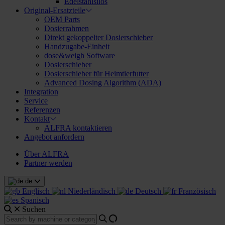
Edelstahlsilos
Original-Ersatzteile
OEM Parts
Dosierrahmen
Direkt gekoppelter Dosierschieber
Handzugabe-Einheit
dose&weigh Software
Dosierschieber
Dosierschieber für Heimtierfutter
Advanced Dosing Algorithm (ADA)
Integration
Service
Referenzen
Kontakt
ALFRA kontaktieren
Angebot anfordern
Über ALFRA
Partner werden
de
Englisch
Niederländisch
Deutsch
Französisch
Spanisch
Suchen