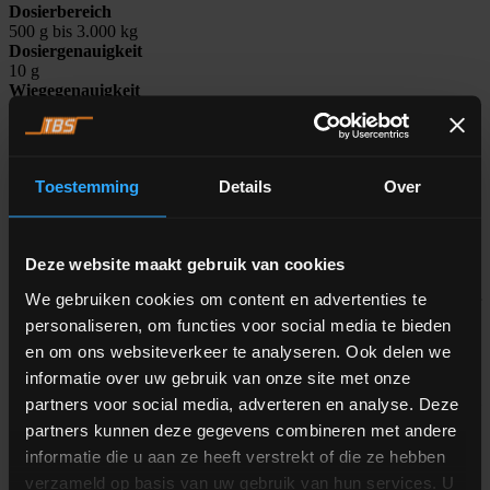
Dosierbereich
500 g bis 3.000 kg
Dosiergenauigkeit
10 g
Wiegegenauigkeit
20 g
Wiegekapazität
3.000 kg
Dosierpositionen
Toestemming
Details
Over
4 to 48 Silo-Positionen
Waage-in-Waage
Deze website maakt gebruik van cookies
We gebruiken cookies om content en advertenties te
Mit zwei Waagen in einem Behälter nutzen wir unser
bahnbrechendes Dosierschieberkonzept voll aus. Das Dosieren
personaliseren, om functies voor social media te bieden
großer Mengen direkt in die große Waage – wobei kleinere Mengen
en om ons websiteverkeer te analyseren. Ook delen we
zuerst in die kleine Waage gelangen – das sorgt für einen hohen
informatie over uw gebruik van onze site met onze
Durchfluss bei ausgezeichneter Genauigkeit. Fortan wird die
erforderliche Waage automatisch ausgewählt, wodurch die Anzahl
partners voor social media, adverteren en analyse. Deze
der benötigten Silos verringert wird.
partners kunnen deze gegevens combineren met andere
informatie die u aan ze heeft verstrekt of die ze hebben
verzameld op basis van uw gebruik van hun services. U