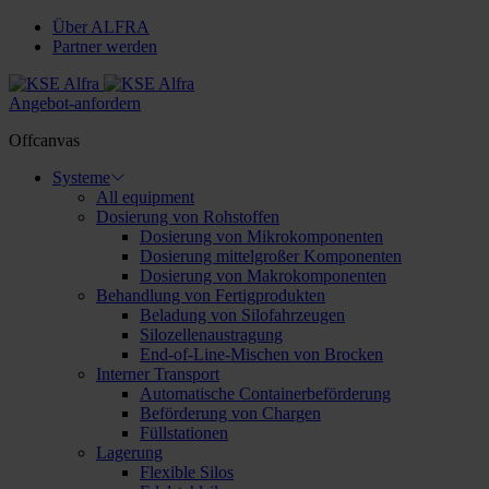
Über ALFRA
Partner werden
Angebot-anfordern
Offcanvas
Systeme
All equipment
Dosierung von Rohstoffen
Dosierung von Mikrokomponenten
Dosierung mittelgroßer Komponenten
Dosierung von Makrokomponenten
Behandlung von Fertigprodukten
Beladung von Silofahrzeugen
Silozellenaustragung
End-of-Line-Mischen von Brocken
Interner Transport
Automatische Containerbeförderung
Beförderung von Chargen
Füllstationen
Lagerung
Flexible Silos