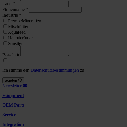
Land
*
Firmenname
*
Industrie
*
Premix/Mineralien
Mischfutter
Aquafeed
Heimtierfutter
Sonstige
Botschaft
Ich stimme den
Datenschutzbestimmungen
zu
Senden
Newsletter
Equipment
OEM Parts
Service
Integration