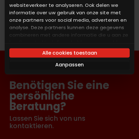
ermöglicht eine zuverlässige
websiteverkeer te analyseren. Ook delen we
Rückverfolgung
informatie over uw gebruik van onze site met
onze partners voor social media, adverteren en
analyse. Deze partners kunnen deze gegevens
combineren met andere informatie die u aan ze
heeft verstrekt of die ze hebben verzameld op
basis van uw gebruik van hun services. U gaat
Alle cookies toestaan
akkoord met onze cookies als u onze website
Aanpassen
blijft gebruiken.
Benötigen Sie eine
persönliche
Beratung?
Lassen Sie sich von uns
kontaktieren.