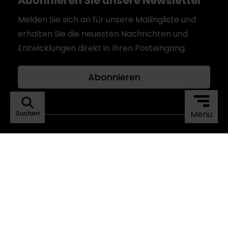
Abonnieren Sie unsere Newsletter
Melden Sie sich an für unsere Mailingliste und
erhalten Sie die neuesten Nachrichten und
Entwicklungen direkt in Ihren Posteingang.
Abonnieren
Suchen
Menu
Privacy Policy
©Copyright KSE ALFRA 2023