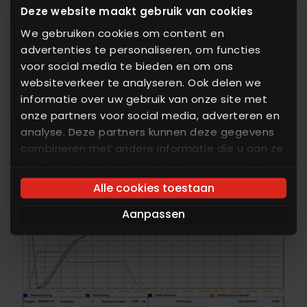
Deze website maakt gebruik van cookies
aufrecht und verhindert tote Zonen im Silo. Mit
seiner sehr großen Entleerungsfläche ist er bei
We gebruiken cookies om content en
advertenties te personaliseren, om functies
der Vorbeugung von Brückenformung und
voor social media te bieden en om ons
Hohlräumen sehr effektiv. Durch den vertikalen
websiteverkeer te analyseren. Ook delen we
Transport wird Produktbeschädigungen und -
informatie over uw gebruik van onze site met
verdichtungen vorgebeugt.
onze partners voor social media, adverteren en
analyse. Deze partners kunnen deze gegevens
combineren met andere informatie die u aan ze
heeft verstrekt of die ze hebben verzameld op
basis van uw gebruik van hun services. U gaat
Alle cookies toestaan
akkoord met onze cookies als u onze website
Aanpassen
blijft gebruiken.