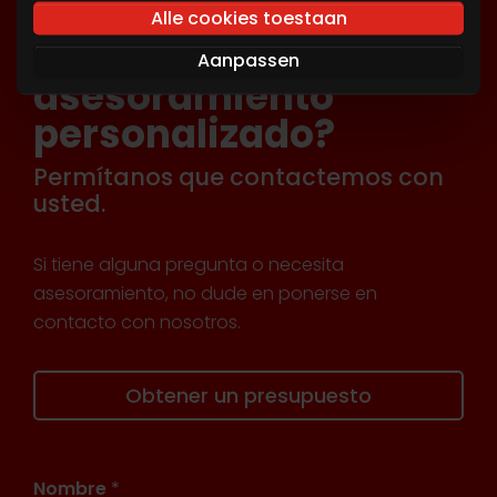
basis van uw gebruik van hun services. U gaat
Alle cookies toestaan
akkoord met onze cookies als u onze website
¿Necesita
Aanpassen
blijft gebruiken.
asesoramiento
personalizado?
Permítanos que contactemos con
usted.
Si tiene alguna pregunta o necesita
asesoramiento, no dude en ponerse en
contacto con nosotros.
Obtener un presupuesto
Nombre
*