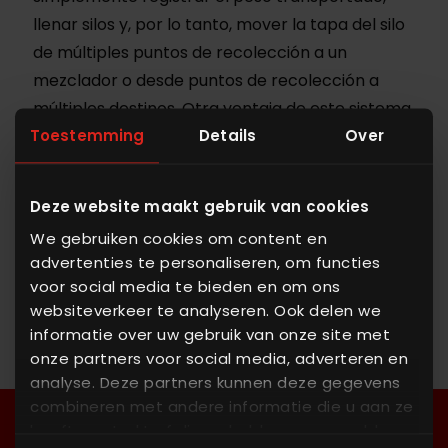
llenar silos y, por lo tanto, mover la tapa del silo
de múltiples puntos de recolección a un
mezclador o desde puntos de recolección a
múltiples destinos. Otra ventaja de este sistema
Toestemming
Details
Over
de transferencia limpio móvil es la
extensibilidad. Mediante el uso del software de
dosificación y pesaje ALFRA es posible
Deze website maakt gebruik van cookies
configurar el sistema para los fines anteriores o
We gebruiken cookies om content en
expandirse a múltiples destinos.
advertenties te personaliseren, om functies
voor social media te bieden en om ons
websiteverkeer te analyseren. Ook delen we
informatie over uw gebruik van onze site met
onze partners voor social media, adverteren en
analyse. Deze partners kunnen deze gegevens
combineren met andere informatie die u aan ze
heeft verstrekt of die ze hebben verzameld op