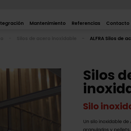
ntegración
Mantenimiento
Referencias
Contacto
to
Silos de acero inoxidable
ALFRA Silos de a
Silos d
inoxid
Silo inoxi
Un silo inoxidable d
granulados y pellets