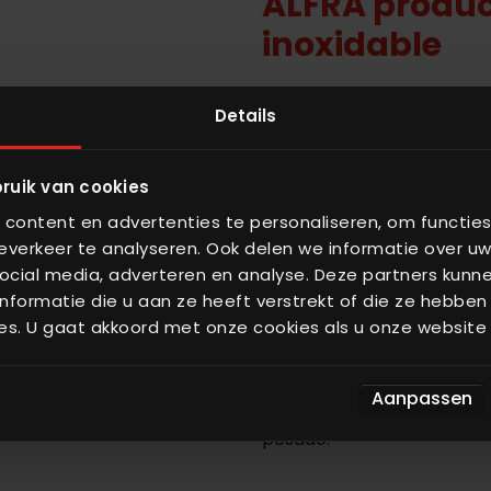
ALFRA produce
inoxidable
Ofrecemos una amplia gama
Details
acero inoxidable 304 y 31
necesidades del cliente. L
ruik van cookies
fuertes y de material de 
content en advertenties te personaliseren, om functies
resistentes a diversas co
verkeer te analyseren. Ook delen we informatie over uw
mecánicos. Nuestros silos 
ocial media, adverteren en analyse. Deze partners kun
cumplen con los más altos 
formatie die u aan ze heeft verstrekt of die ze hebben
durabilidad del producto 
es. U gaat akkoord met onze cookies als u onze website b
Contamos con una amplia e
acero inoxidable. Los silo
Aanpassen
características adicionale
pesado.