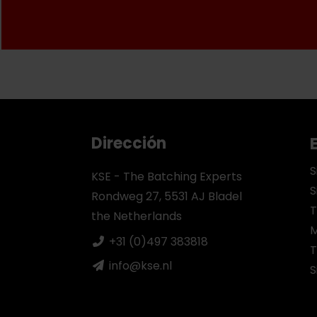
Dirección
S
KSE - The Batching Experts
S
Rondweg 27, 5531 AJ Bladel
T
the Netherlands
M
+31 (0)497 383818
T
info@kse.nl
S