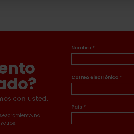
Nombre
*
ento
zado?
Correo electrónico
*
mos con usted.
País
*
asesoramiento, no
sotros.