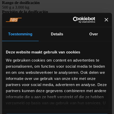
Rango de dosificación
500 g a 3.000 kg
Precisión de la dosificación
10 g
Precisión del peso
20 g
Capacidad de la balanza
Toestemming
Details
Over
3.000 kg
Posiciones de dosificación
4 a 48 posiciones de los silos
Deze website maakt gebruik van cookies
Balanza en balanza
We gebruiken cookies om content en advertenties te
personaliseren, om functies voor social media te bieden
Además, con dos balanzas de peso en una tolva, aprovechamos
en om ons websiteverkeer te analyseren. Ook delen we
íntegramente nuestra innovadora corredera de dosificación. La
informatie over uw gebruik van onze site met onze
dosificación de grandes cantidades directamente en la balanza
grande —y que las cantidades más pequeñas vayan primero a la
partners voor social media, adverteren en analyse. Deze
balanza pequeña— logra un caudal elevado con una excelente
partners kunnen deze gegevens combineren met andere
precisión. Ahora, la balanza adecuada se selecciona
informatie die u aan ze heeft verstrekt of die ze hebben
automáticamente, reduciendo la cantidad de silos que necesita.
verzameld op basis van uw gebruik van hun services. U
gaat akkoord met onze cookies als u onze website blijft