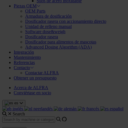
Silos de acero inoxidable
Piezas OEM
OEM Parts
Armadura de dosificación
Dosificador rasera con accionamiento directo
Unidad de relleno manual
Software dose&weigh
Dosificador rasera
Dosificador para alimentos de mascotas
Advanced Dosing Algorithm (ADA)
Integración
Mantenimiento
Referencias
Contacto
Contactar ALFRA
Obtener un presupuesto
Acerca de ALFRA
Conviértase en socio
es
inglés
neerlandés
alemán
francés
español
Search