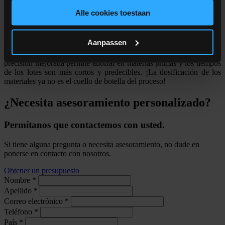
gebruiken.
Software ALFRA dose&weigh
Alle cookies toestaan
El software incorporado de dosificación y pesaje ALFRA utiliza los
datos de uso para la dosificación inicial y después ajusta
Aanpassen
dinámicamente el caudal fino, logrando hasta un 20 % más de
caudal incluso en materiales con características de flujo variables. La
precisión mejorada permite ahorrar en materias primas y los tiempos
de los lotes son más cortos y predecibles. ¡La dosificación de los
materiales ya no es el cuello de botella del proceso!
¿Necesita asesoramiento personalizado?
Permítanos que contactemos con usted.
Si tiene alguna pregunta o necesita asesoramiento, no dude en
ponerse en contacto con nosotros.
Obtener un presupuesto
Nombre
*
Apellido
*
Correo electrónico
*
Teléfono
*
País
*