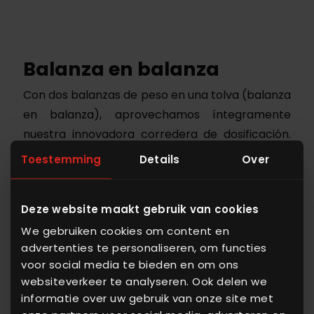
Balanza en balanza
Con dos balanzas de peso en una tolva (balanza
en balanza), aprovechamos íntegramente
nuestra innovadora corredera de dosificación.
La dosificación de grandes cantidades
Toestemming
Details
Over
directamente en la balanza grande —y que las
cantidades más pequeñas vayan primero a la
Deze website maakt gebruik van cookies
balanza pequeña— logra un caudal elevado con
We gebruiken cookies om content en
una excelente precisión. Ahora, la balanza
advertenties te personaliseren, om functies
adecuada se selecciona automáticamente,
voor social media te bieden en om ons
reduciendo la cantidad de silos que necesita.
websiteverkeer te analyseren. Ook delen we
informatie over uw gebruik van onze site met