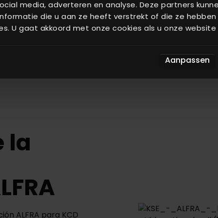
ocial media, adverteren en analyse. Deze partners kun
formatie die u aan ze heeft verstrekt of die ze hebben
es. U gaat akkoord met onze cookies als u onze website b
posiciones de los silos
Aanpassen
 la
ALFRA
ación ALFRA para KCD