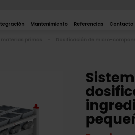
ntegración
Mantenimiento
Referencias
Contacto
e materias primas
Dosificación de micro-compon
Sistem
dosifi
ingred
peque