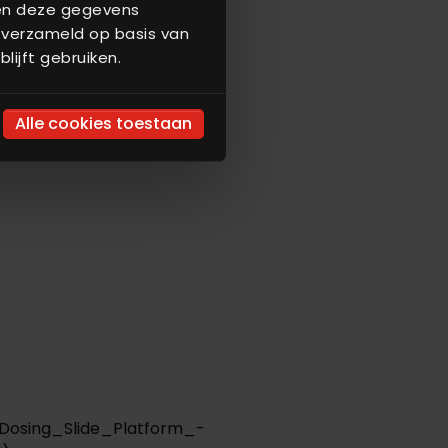
nen deze gegevens
 verzameld op basis van
lijft gebruiken.
Alle cookies toestaan