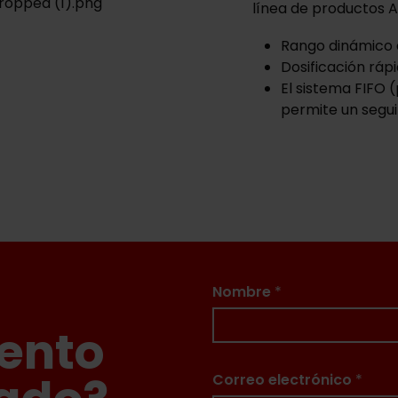
línea de productos A
Rango dinámico d
Dosificación ráp
El sistema FIFO (
permite un segui
Nombre
*
ento
Correo electrónico
*