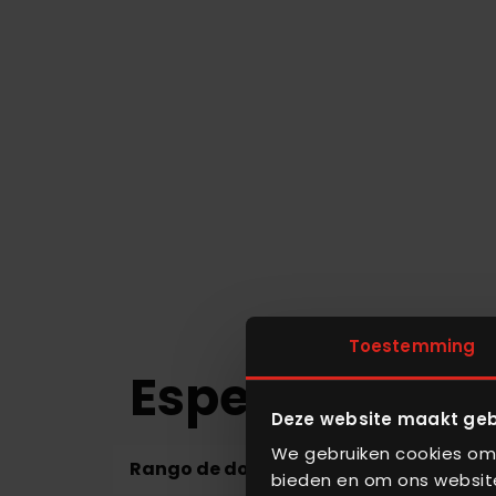
Toestemming
Especificacio
Deze website maakt geb
We gebruiken cookies om 
Rango de dosificación
250 g 
bieden en om ons website