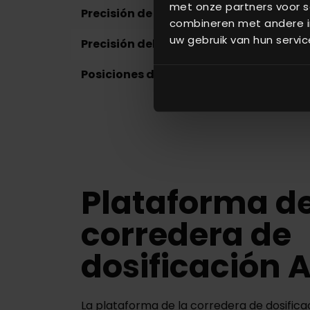
met onze partners voor s
Precisión de la dosificación
10 g
combineren met andere in
uw gebruik van hun servic
Precisión del peso
5 g
Posiciones de dosificación
8 - 12 
Plataforma de
corredera de
dosificación 
La plataforma de la corredera de dosific