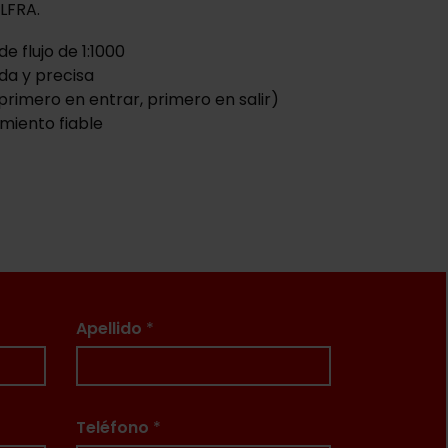
LFRA.
e flujo de 1:1000
ida y precisa
primero en entrar, primero en salir)
miento fiable
Apellido
*
Teléfono
*