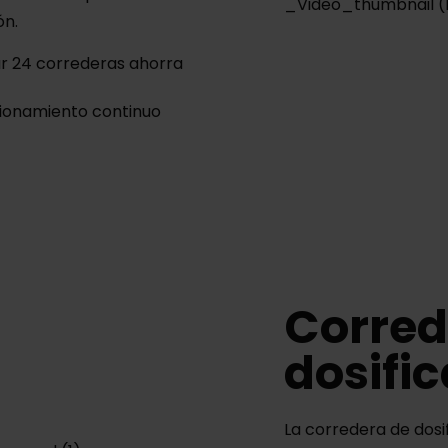
ón.
r 24 correderas ahorra
cionamiento continuo
Corred
dosifi
La corredera de dosif