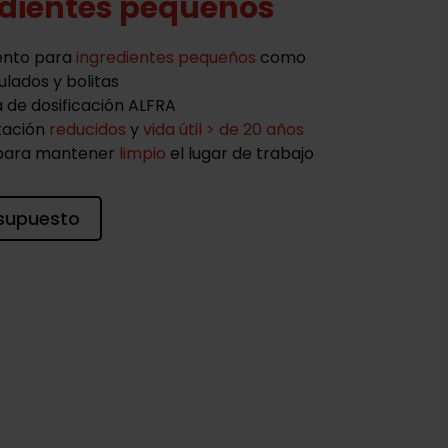
edientes pequeños
ento para
ingredientes pequeños
como
ulados y bolitas
 de dosificación ALFRA
tación
reducidos
y
vida útil > de 20 años
 para mantener
limpio
el lugar de trabajo
supuesto