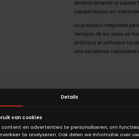
dinámicamente el caudal f
caudal incluso en materiale
La precisión mejorada per
tiempos de los lotes se ha
práctica, el software ha d
una excelente capacidad 
Details
nes técnicas
ruik van cookies
content en advertenties te personaliseren, om functies
a 100 kg
verkeer te analyseren. Ook delen we informatie over uw