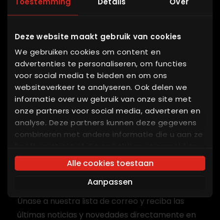
Toestemming
Details
Over
FAQ
Partner login
Deze website maakt gebruik van cookies
We gebruiken cookies om content en
Enlaces interesantes
advertenties te personaliseren, om functies
voor social media te bieden en om ons
Sistema de produccion
websiteverkeer te analyseren. Ook delen we
Sistema de pesaje
informatie over uw gebruik van onze site met
Tolva de pesaje
onze partners voor social media, adverteren en
Material a granel
analyse. Deze partners kunnen deze gegevens
combineren met andere informatie die u aan ze
Transferencia limpio
heeft verstrekt of die ze hebben verzameld op
Silos de trigo
basis van uw gebruik van hun services. U gaat
Alle cookies toestaan
akkoord met onze cookies als u onze website
Suscríbase a nuestro boletín
Aanpassen
blijft gebruiken.
Únase a nuestra lista de correo y reciba las
últimas noticias y novedades directamente en