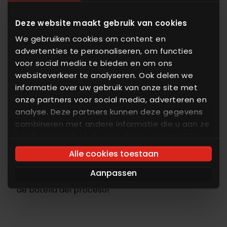
Deze website maakt gebruik van cookies
Software ALFRA
We gebruiken cookies om content en
dose&weigh
advertenties te personaliseren, om functies
El software incorporado ALFRA dose&weigh
voor social media te bieden en om ons
websiteverkeer te analyseren. Ook delen we
utiliza los datos de uso para la dosificación inicial
informatie over uw gebruik van onze site met
y después ajusta dinámicamente el caudal fino,
onze partners voor social media, adverteren en
logrando hasta un 20 % más de caudal incluso
analyse. Deze partners kunnen deze gegevens
en materiales con características de flujo
combineren met andere informatie die u aan ze
variables. La precisión mejorada permite
heeft verstrekt of die ze hebben verzameld op
ahorrar en materias primas y los tiempos de los
basis van uw gebruik van hun services. U gaat
Alle cookies toestaan
akkoord met onze cookies als u onze website
lotes son más cortos y predecibles. ¡La
Aanpassen
blijft gebruiken.
dosificación de los materiales ya no es el cuello
de botella del proceso!