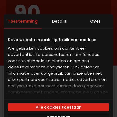
90
jaar
Toestemming
Details
Over
ervaring in de diervoeding en aanverwante
sectoren
Deze website maakt gebruik van cookies
We gebruiken cookies om content en
advertenties te personaliseren, om functies
voor social media te bieden en om ons
websiteverkeer te analyseren. Ook delen we
informatie over uw gebruik van onze site met
onze partners voor social media, adverteren en
analyse. Deze partners kunnen deze gegevens
Lokale partners voor een
combineren met andere informatie die u aan ze
snellere levering
heeft verstrekt of die ze hebben verzameld op
basis van uw gebruik van hun services. U gaat
Bespaar kostbare tijd
Alle cookies toestaan
akkoord met onze cookies als u onze website
Dankzij een groot netwerk van
blijft gebruiken.