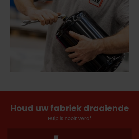
Houd uw fabriek draaiende
Hulp is nooit veraf