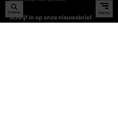
Zoeken
Menu
Schrijf in op onze nieuwsbrief
Schrijf u in op onze mailinglijst en ontvang het
laatste nieuws en ontwikkelingen rechtstreeks
in uw inbox.
Inschrijven
Privacy Policy
©Copyright KSE ALFRA 2023