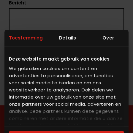
Bericht
Toestemming
Details
Over
Deze website maakt gebruik van cookies
I agree to the
privacy policy
We gebruiken cookies om content en
advertenties te personaliseren, om functies
voor social media te bieden en om ons
Vraag een offerte aan
websiteverkeer te analyseren. Ook delen we
informatie over uw gebruik van onze site met
onze partners voor social media, adverteren en
analyse. Deze partners kunnen deze gegevens
combineren met andere informatie die u aan ze
Heeft u al gevonden
heeft verstrekt of die ze hebben verzameld op
basis van uw gebruik van hun services. U gaat