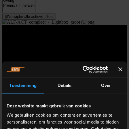
Verwijder alle actieve filters
Loading...
Toestemming
Details
Over
Deze website maakt gebruik van cookies
ALFRA ACT
We gebruiken cookies om content en advertenties te
Automatisch containergebaseerd transfersysteem voor
personaliseren, om functies voor social media te bieden
contaminatievrije batch transfer en opslag van ingrediënten en
gereedproduct.
en om ons websiteverkeer te analyseren. Ook delen we