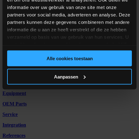
informatie over uw gebruik van onze site met onze
Bekijk systeem
partners voor social media, adverteren en analyse. Deze
Weet u niet zeker welk type uitrusting
partners kunnen deze gegevens combineren met andere
informatie die u aan ze heeft verstrekt of die ze hebben
geschikt is voor u?
verzameld op basis van uw gebruik van hun services. U
gaat akkoord met onze cookies als u onze website blijft
We geven u graag persoonlijk advies
gebruiken.
Met het brede aanbod van ALFRA-systemen begrijpen wij dat het
Alle cookies toestaan
moeilijk kan zijn om een beslissing te nemen. Wij staan voor u klaar
met advies voor al uw vragen over onze machines.
Aanpassen
Contact opnemen
Nieuwsbrief
Equipment
OEM Parts
Service
Integration
References