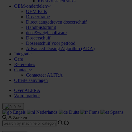
Roestvrijstalen silo's
OEM-onderdelen
OEM Parts
Doseerframe
Direct aangedreven doseerschuif
Handbijstortunit
dose&weigh software
Doseerschuif
Doseerschuif voor petfood
Advanced Dosing Algorithm (ADA)
Integratie
Care
Referenties
Contact
Contacteer ALFRA
Offerte aanvragen
Over ALFRA
Wordt partner
nl
Engels
Nederlands
Duits
Frans
Spaans
Zoeken