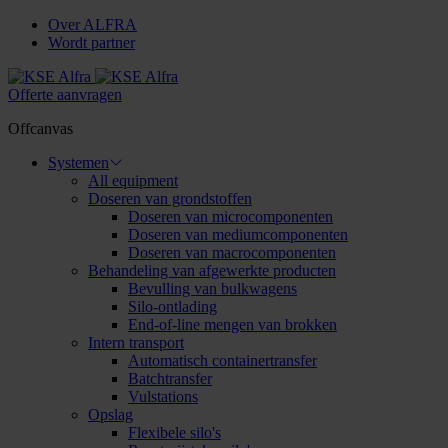
Over ALFRA
Wordt partner
Offerte aanvragen
Offcanvas
Systemen
All equipment
Doseren van grondstoffen
Doseren van microcomponenten
Doseren van mediumcomponenten
Doseren van macrocomponenten
Behandeling van afgewerkte producten
Bevulling van bulkwagens
Silo-ontlading
End-of-line mengen van brokken
Intern transport
Automatisch containertransfer
Batchtransfer
Vulstations
Opslag
Flexibele silo's