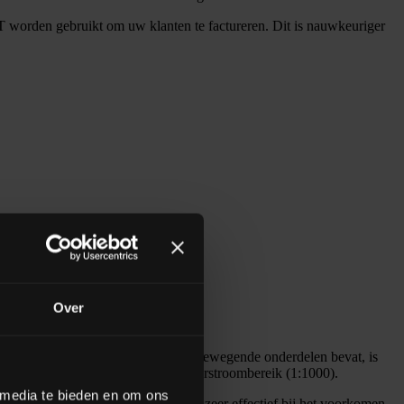
orden gebruikt om uw klanten te factureren. Dit is nauwkeuriger
Over
schroeven. Omdat de schuif weinig bewegende onderdelen bevat, is
d en de schuif heeft een enorm doorstroombereik (1:1000).
 media te bieden en om ons
het grote losoppervlak is de schuif zeer effectief bij het voorkomen