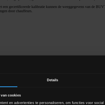
en gecertificeerde kalibratie kunnen de weeggegevens van de BUVT w
ngen door chauffeurs.
Details
rbeteringen ten opzichte van traditionele doseermethoden met doseer
 van cookies
 Grondstoffen worden nauwkeuriger en met een hogere snelheid gelever
ent en advertenties te personaliseren, om functies voor social
t-Out-volgorde gehandhaafd, wat dode zones in de silo uitsluit. Dankzij 