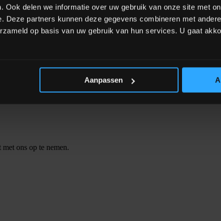
. Ook delen we informatie over uw gebruik van onze site met on
rt productbeschadiging of verdichting.
e. Deze partners kunnen deze gegevens combineren met andere i
erzameld op basis van uw gebruik van hun services. U gaat akk
om de grove dosering te starten en past vervolgens het stroomprofie
rende loopeigenschappen. De verbeterde nauwkeurigheid bespaart grondst
Aanpassen
A
proces!
ct met ons op te nemen.