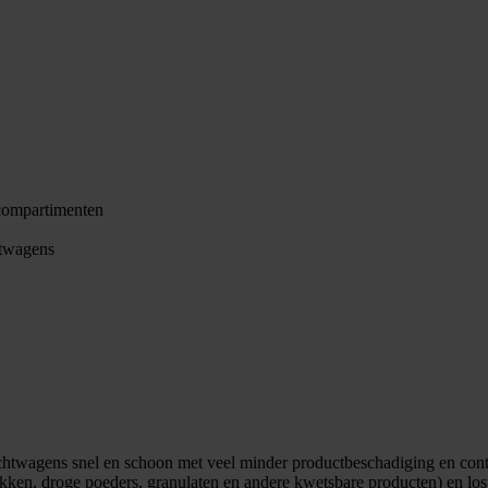
ncompartimenten
htwagens
wagens snel en schoon met veel minder productbeschadiging en contam
kken, droge poeders, granulaten en andere kwetsbare producten) en los