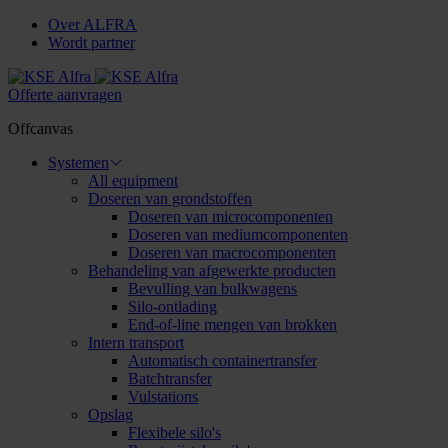
Over ALFRA
Wordt partner
Offerte aanvragen
Offcanvas
Systemen
All equipment
Doseren van grondstoffen
Doseren van microcomponenten
Doseren van mediumcomponenten
Doseren van macrocomponenten
Behandeling van afgewerkte producten
Bevulling van bulkwagens
Silo-ontlading
End-of-line mengen van brokken
Intern transport
Automatisch containertransfer
Batchtransfer
Vulstations
Opslag
Flexibele silo's