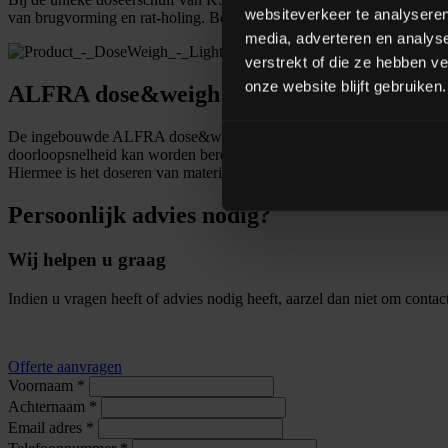
websiteverkeer te analyseren
van brugvorming en rat-holing. Bovendien voorkomt verticaal transpo
media, adverteren en analys
verstrekt of die ze hebben v
onze website blijft gebruiken.
ALFRA dose&weigh software
De ingebouwde ALFRA dose&weigh software gebruikt historische data 
doorloopsnelheid kan worden bereikt, zelfs voor materialen met varië
Hiermee is het doseren van materialen niet langer een knelpunt in het 
Persoonlijk advies nodig?
Wij helpen u graag
Indien u vragen heeft of advies nodig heeft, aarzel dan niet om conta
Offerte aanvragen
Voornaam
*
Achternaam
*
Email adres
*