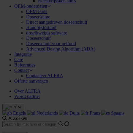
Roestvrijstalen silo's
OEM-onderdelen
OEM Parts
Doseerframe
Direct aangedreven doseerschuif
Handbijstortunit
dose&weigh software
Doseerschuif
Doseerschuif voor petfood
Advanced Dosing Algorithm (ADA)
Integratie
Care
Referenties
Contact
Contacteer ALFRA
Offerte aanvragen
Over ALFRA
Wordt partner
nl
Engels
Nederlands
Duits
Frans
Spaans
Zoeken