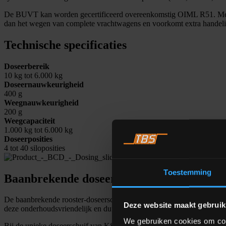
De BUVT kan worden gecertificeerd overeenkomstig OIML R51. Met e
dan het wegen van complete vrachtwagens en voorkomt extra handeli
Technische specificaties
Doseerbereik
10 kg tot 6.000 kg
Doseernauwkeurigheid
400 g
Weegnauwkeurigheid
200 g
Weegcapaciteit
1.000 kg tot 6.000 kg
Doseerposities
4 tot 40 siloposities
Toestemming
Baanbrekende doseerschuif
De baanbrekende rooster-doseerschuif van KSE biedt fundamentele ve
Deze website maakt gebruik
deze onderhoudsvriendelijk en duurzaam (levensduur van > 20 jaar).
We gebruiken cookies om cont
Bij de unieke doseerschuif van KSE wordt de belangrijke First-In-Firs