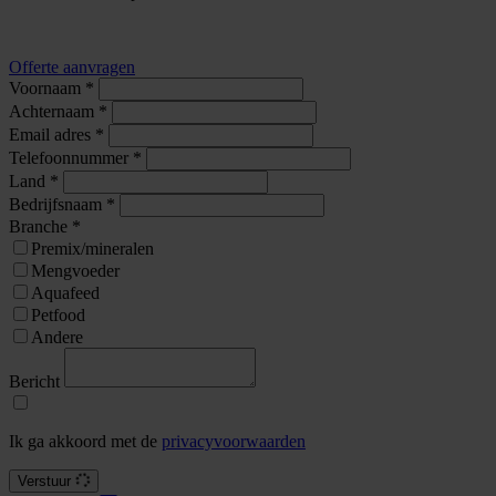
Offerte aanvragen
Voornaam
*
Achternaam
*
Email adres
*
Telefoonnummer
*
Land
*
Bedrijfsnaam
*
Branche
*
Premix/mineralen
Mengvoeder
Aquafeed
Petfood
Andere
Bericht
Ik ga akkoord met de
privacyvoorwaarden
Verstuur