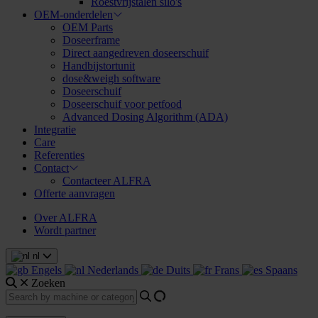
Roestvrijstalen silo's
OEM-onderdelen
OEM Parts
Doseerframe
Direct aangedreven doseerschuif
Handbijstortunit
dose&weigh software
Doseerschuif
Doseerschuif voor petfood
Advanced Dosing Algorithm (ADA)
Integratie
Care
Referenties
Contact
Contacteer ALFRA
Offerte aanvragen
Over ALFRA
Wordt partner
nl
Engels
Nederlands
Duits
Frans
Spaans
Zoeken