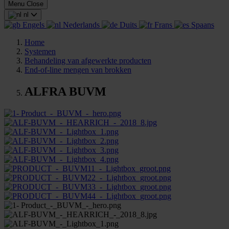
Menu
Close
nl
Engels
Nederlands
Duits
Frans
Spaans
Home
Systemen
Behandeling van afgewerkte producten
End-of-line mengen van brokken
ALFRA BUVM