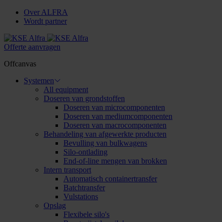
Over ALFRA
Wordt partner
Offerte aanvragen
Offcanvas
Systemen
All equipment
Doseren van grondstoffen
Doseren van microcomponenten
Doseren van mediumcomponenten
Doseren van macrocomponenten
Behandeling van afgewerkte producten
Bevulling van bulkwagens
Silo-ontlading
End-of-line mengen van brokken
Intern transport
Automatisch containertransfer
Batchtransfer
Vulstations
Opslag
Flexibele silo's