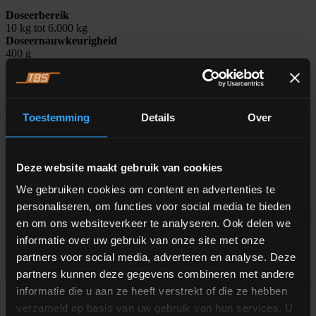
Doseerbereik
10 kg tot 6.000 kg
Doseernauwkeurigheid
400 g
Weegnauwkeurigheid
200 g
Weegcapaciteit
1.000 kg tot 6.000 kg
Doseerposities
Toestemming
Details
Over
4 tot 40 siloposities
Deze website maakt gebruik van cookies
ALFRA dose&weigh software
We gebruiken cookies om content en advertenties te
De ingebouwde ALFRA dose&weigh software gebruikt historische
personaliseren, om functies voor social media te bieden
data om de grove dosering te starten en past vervolgens het
en om ons websiteverkeer te analyseren. Ook delen we
stroomprofiel voor fijnproduct dynamisch aan, waardoor tot 20%
meer doorloopsnelheid kan worden bereikt, zelfs voor materialen
informatie over uw gebruik van onze site met onze
met variërende loopeigenschappen. De verbeterde nauwkeurigheid
partners voor social media, adverteren en analyse. Deze
bespaart grondstoffen, terwijl de batchtijden korter en
partners kunnen deze gegevens combineren met andere
voorspelbaarder zijn. Hiermee is het doseren van materialen niet
langer een knelpunt in het proces!
informatie die u aan ze heeft verstrekt of die ze hebben
verzameld op basis van uw gebruik van hun services. U