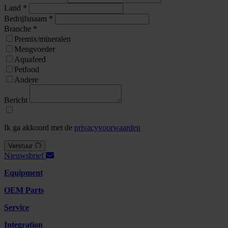
Land
*
Bedrijfsnaam
*
Branche
*
Premix/mineralen
Mengvoeder
Aquafeed
Petfood
Andere
Bericht
Ik ga akkoord met de
privacyvoorwaarden
Verstuur
Nieuwsbrief
Equipment
OEM Parts
Service
Integration