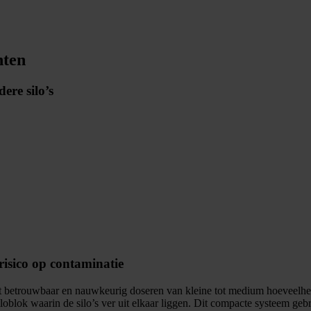
nten
ere silo’s
risico op contaminatie
t betrouwbaar en nauwkeurig doseren van kleine tot medium hoeveelhed
n siloblok waarin de silo’s ver uit elkaar liggen. Dit compacte syst