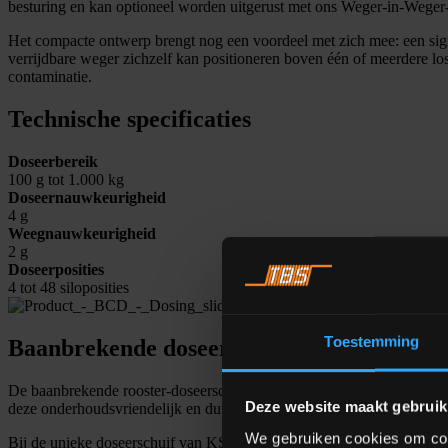
besturing en kan optioneel worden uitgerust met ons Weger-in-Weger
Het compacte ontwerp brengt nog een voordeel met zich mee: een sign
verrijdbare weger zichzelf kan positioneren boven één of meerdere losp
contaminatie.
Technische specificaties
Doseerbereik
100 g tot 1.000 kg
Doseernauwkeurigheid
4 g
Weegnauwkeurigheid
2 g
Doseerposities
4 tot 48 siloposities
Toestemming
Baanbrekende doseerschuif
De baanbrekende rooster-doseerschuif van KSE biedt fundamentele ve
Deze website maakt gebruik
deze onderhoudsvriendelijk en duurzaam (levensduur van > 20 jaar).
We gebruiken cookies om cont
Bij de unieke doseerschuif van KSE wordt de belangrijke First-In-Firs