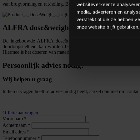
van brugvorming en rat-holing. Bovendien voorkomt verticaal transpo
websiteverkeer te analyseren
media, adverteren en analys
verstrekt of die ze hebben v
ALFRA dose&weigh software
onze website blijft gebruiken.
De ingebouwde ALFRA dose&weigh software gebruikt historische d
doorloopsnelheid kan worden bereikt, zelfs voor materialen met va
Hiermee is het doseren van materialen niet langer een knelpunt in het 
Persoonlijk advies nodig?
Wij helpen u graag
Indien u vragen heeft of advies nodig heeft, aarzel dan niet om conta
Offerte aanvragen
Voornaam
*
Achternaam
*
Email adres
*
Telefoonnummer
*