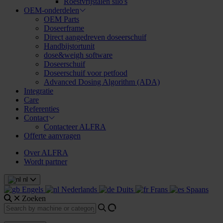
Roestvrijstalen silo's
OEM-onderdelen
OEM Parts
Doseerframe
Direct aangedreven doseerschuif
Handbijstortunit
dose&weigh software
Doseerschuif
Doseerschuif voor petfood
Advanced Dosing Algorithm (ADA)
Integratie
Care
Referenties
Contact
Contacteer ALFRA
Offerte aanvragen
Over ALFRA
Wordt partner
nl
Engels
Nederlands
Duits
Frans
Spaans
Zoeken