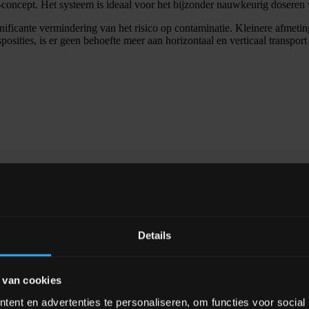
-concept. Het systeem is ideaal voor het bijzonder nauwkeurig doseren
ificante vermindering van het risico op contaminatie. Kleinere afmeti
osities, is er geen behoefte meer aan horizontaal en verticaal transport 
Details
rbeteringen ten opzichte van traditionele doseermethoden met doseer
 van cookies
 Grondstoffen worden nauwkeuriger en met een hogere snelheid gelever
ent en advertenties te personaliseren, om functies voor social
t-Out-volgorde gehandhaafd, wat dode zones in de silo uitsluit. Dankzij 