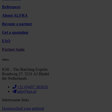
References
About ALFRA
Become a partner
Get a quotation
FAQ
Partner login
Adres
KSE - The Batching Experts
Rondweg 27, 5531 AJ Bladel
the Netherlands
+31 (0)497 383818
info@kse.nl
Interessante links
Doseerschuif voor petfood