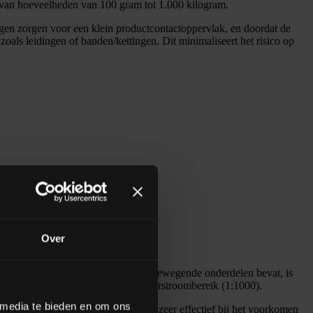
 van hoeveelheden van 100 gram tot 1.000 kilogram.
ngen zorgen voor een klein productcontactoppervlak, en doordat de
zoals leidingen of banden/kettingen. Dit minimaliseert het risico op
Over
schroeven. Omdat de schuif weinig bewegende onderdelen bevat, is
d en de schuif heeft een enorm doorstroombereik (1:1000).
 media te bieden en om ons
het grote losoppervlak is de schuif zeer effectief bij het voorkomen