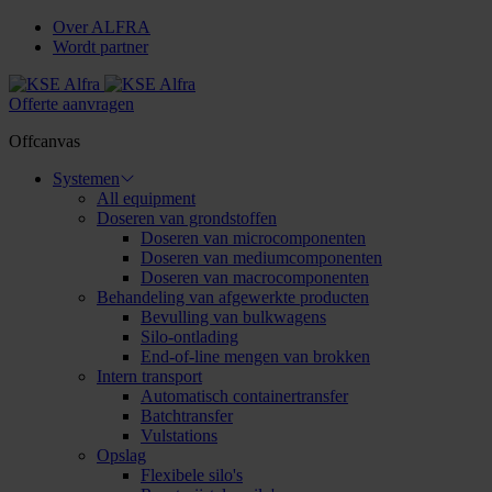
Over ALFRA
Wordt partner
Offerte aanvragen
Offcanvas
Systemen
All equipment
Doseren van grondstoffen
Doseren van microcomponenten
Doseren van mediumcomponenten
Doseren van macrocomponenten
Behandeling van afgewerkte producten
Bevulling van bulkwagens
Silo-ontlading
End-of-line mengen van brokken
Intern transport
Automatisch containertransfer
Batchtransfer
Vulstations
Opslag
Flexibele silo's