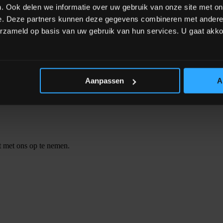
rt productbeschadiging of verdichting.
. Ook delen we informatie over uw gebruik van onze site met on
e. Deze partners kunnen deze gegevens combineren met andere i
erzameld op basis van uw gebruik van hun services. U gaat akk
ata om de grove dosering te starten en past vervolgens het stro
riërende loopeigenschappen. De verbeterde nauwkeurigheid bespaart gr
Aanpassen
A
proces!
ct met ons op te nemen.