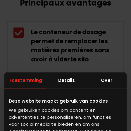
Principaux avantages
Le conteneur de dosage
permet de remplacer les
matières premières sans
avoir à vider le silo
Toestemming
Details
Over
Changez rapidement
d’ingrédients pour
Deze website maakt gebruik van cookies
accélérer le passage d’un
We gebruiken cookies om content en
advertenties te personaliseren, om functies
produit à l’autre
voor social media te bieden en om ons