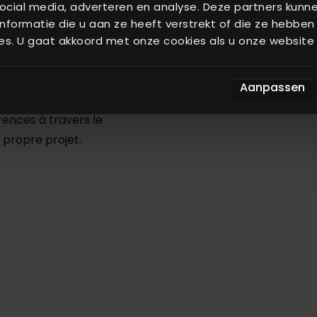
es
ocial media, adverteren en analyse. Deze partners kun
formatie die u aan ze heeft verstrekt of die ze hebben
es. U gaat akkoord met onze cookies als u onze website b
clients
nde entier.
Aanpassen
rences à travers le
 propre projet.