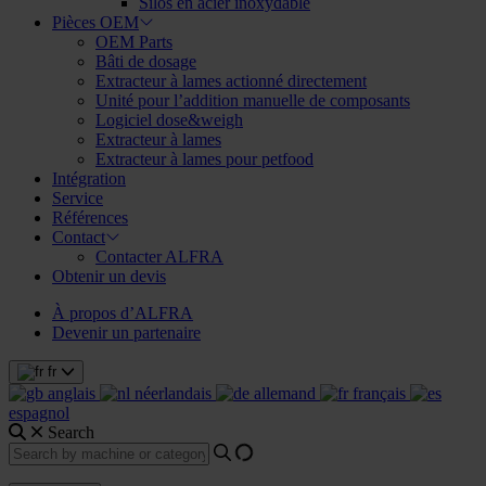
Silos en acier inoxydable
Pièces OEM
OEM Parts
Bâti de dosage
Extracteur à lames actionné directement
Unité pour l’addition manuelle de composants
Logiciel dose&weigh
Extracteur à lames
Extracteur à lames pour petfood
Intégration
Service
Références
Contact
Contacter ALFRA
Obtenir un devis
À propos d’ALFRA
Devenir un partenaire
fr
anglais
néerlandais
allemand
français
espagnol
Search