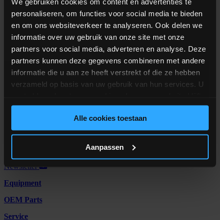
We gebruiken cookies om content en advertenties te
personaliseren, om functies voor social media te bieden
Manipulation efficace pour le stockage de matériaux à écoulement
en om ons websiteverkeer te analyseren. Ook delen we
normal.
informatie over uw gebruik van onze site met onze
Voir l’équipements
partners voor social media, adverteren en analyse. Deze
partners kunnen deze gegevens combineren met andere
Vous ne savez pas quel type d’équipement
informatie die u aan ze heeft verstrekt of die ze hebben
vous convient le mieux ?
verzameld op basis van uw gebruik van hun services. U
gaat akkoord met onze cookies als u onze website blijft
Nous sommes heureux de vous fournir des conseils personnalisés
gebruiken.
Avec la large gamme de machines ALFRA, nous comprenons qu’il
Alle cookies toestaan
peut être difficile de prendre une décision. Nous sommes à votre
disposition pour répondre à toutes vos questions sur nos
équipements.
Aanpassen
Contactez-nous
Newsletter
Equipment
OEM Parts
Service