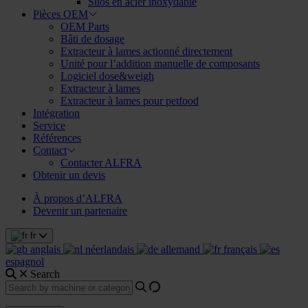
Silos en acier inoxydable
Pièces OEM
OEM Parts
Bâti de dosage
Extracteur à lames actionné directement
Unité pour l’addition manuelle de composants
Logiciel dose&weigh
Extracteur à lames
Extracteur à lames pour petfood
Intégration
Service
Références
Contact
Contacter ALFRA
Obtenir un devis
À propos d’ALFRA
Devenir un partenaire
fr
anglais
néerlandais
allemand
français
espagnol
Search