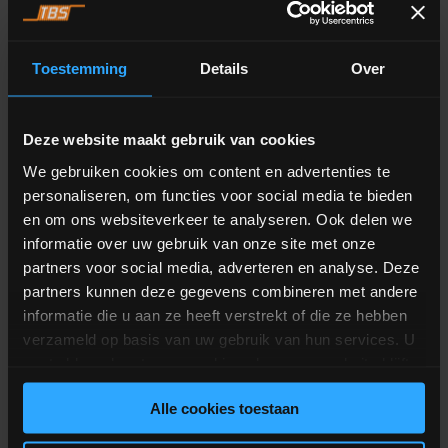
Voir l’équipements
Toestemming
Details
Over
Deze website maakt gebruik van cookies
We gebruiken cookies om content en advertenties te
personaliseren, om functies voor social media te bieden
en om ons websiteverkeer te analyseren. Ook delen we
informatie over uw gebruik van onze site met onze
partners voor social media, adverteren en analyse. Deze
partners kunnen deze gegevens combineren met andere
informatie die u aan ze heeft verstrekt of die ze hebben
verzameld op basis van uw gebruik van hun services. U
ALFRA GCCDxy
gaat akkoord met onze cookies als u onze website blijft
Système de dosage et de pesage par conteneur pour les composants
gebruiken.
moyens et grands avec une trémie de pesage mobile.
Alle cookies toestaan
Voir l’équipements