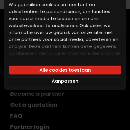
We gebruiken cookies om content en
advertenties te personaliseren, om functies
voor social media te bieden en om ons
websiteverkeer te analyseren. Ook delen we
Equipment
informatie over uw gebruik van onze site met
OEM Parts
onze partners voor social media, adverteren en
analyse. Deze partners kunnen deze gegevens
Service
combineren met andere informatie die u aan ze
Integration
heeft verstrekt of die ze hebben verzameld op
basis van uw gebruik van hun services. U gaat
Alle cookies toestaan
References
akkoord met onze cookies als u onze website
Aanpassen
blijft gebruiken.
About ALFRA
Become a partner
Get a quotation
FAQ
Partner login