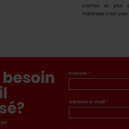
courtes et plus p
matériaux n’est plus
 besoin
Prénom
*
il
sé?
Adresse e-mail
*
er.