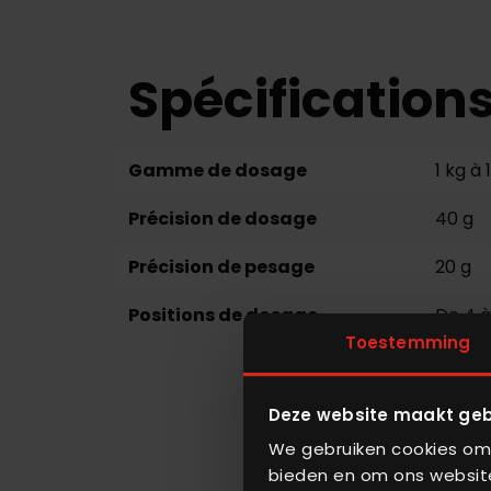
Spécification
Gamme de dosage
1 kg à 
Précision de dosage
40 g
Précision de pesage
20 g
Positions de dosage
De 4 à 
Toestemming
Deze website maakt geb
We gebruiken cookies om 
bieden en om ons website