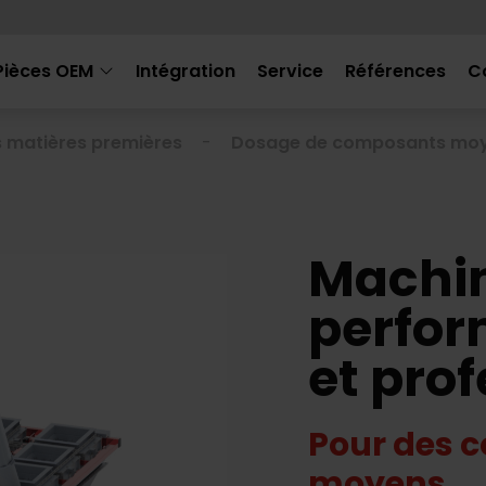
Pièces OEM
Intégration
Service
Références
C
 matières premières
Dosage de composants mo
Machi
perfor
et pro
Pour des 
moyens