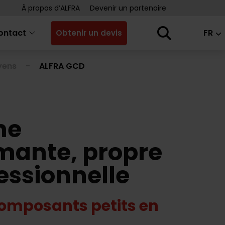
À propos d’ALFRA
Devenir un partenaire
ontact
FR
Obtenir un devis
yens
ALFRA GCD
ne
mante, propre
fessionnelle
composants petits en