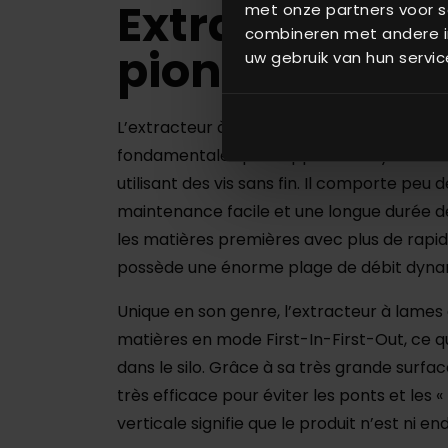
Extracteur à 
met onze partners voor s
combineren met andere in
pionnier
uw gebruik van hun servic
L’extracteur à lames pionnier de KSE appo
fondamentales par rapport aux systèmes 
utilisant des vis sans fin. Il comporte peu
maintenance facile et une longue durée de v
les matières premières avec plus de rapidi
possède une énorme plage de débit dynam
Unique en son genre, l’extracteur à lames 
matières en mode First-In-First-Out, ce q
dans le silo. Grâce à sa très grande surfa
très efficace pour éviter les ponts et les « 
verticale signifie que le produit n’est n