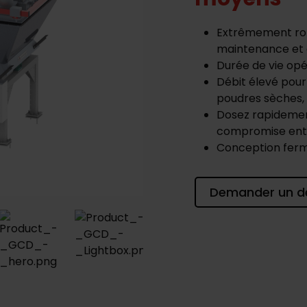
Extrêmement rob
maintenance et
Durée de vie opé
Débit élevé pou
poudres sèches, l
Dosez rapidemen
compromise entre
Conception fermé
Demander un d