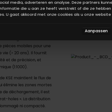
lames
ocial media, adverteren en analyse. Deze partners kun
formatie die u aan ze heeft verstrekt of die ze hebben
es. U gaat akkoord met onze cookies als u onze website b
Aanpassen
rte des améliorations
de dosage traditionnels
 de pièces mobiles pour une
ie (> 20 ans). Il fournit
té et de précision, et
ique (1:1000).
de KSE maintient le flux de
ui élimine les zones mortes
ce de déchargement, il est
rat-holes ». La distribution
i endommagé ni compacté.