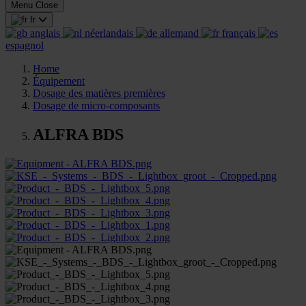
Menu
Close
fr
anglais
néerlandais
allemand
français
espagnol
Home
Équipement
Dosage des matières premières
Dosage de micro-composants
ALFRA BDS