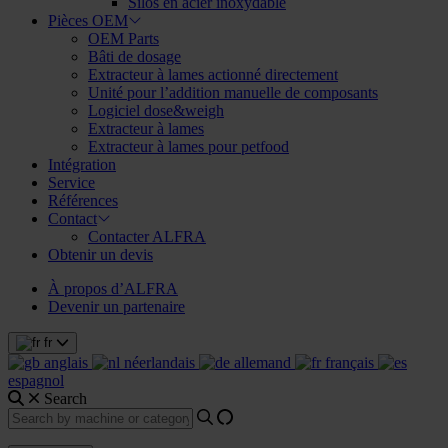
Silos en acier inoxydable
Pièces OEM
OEM Parts
Bâti de dosage
Extracteur à lames actionné directement
Unité pour l’addition manuelle de composants
Logiciel dose&weigh
Extracteur à lames
Extracteur à lames pour petfood
Intégration
Service
Références
Contact
Contacter ALFRA
Obtenir un devis
À propos d’ALFRA
Devenir un partenaire
fr
anglais
néerlandais
allemand
français
espagnol
Search