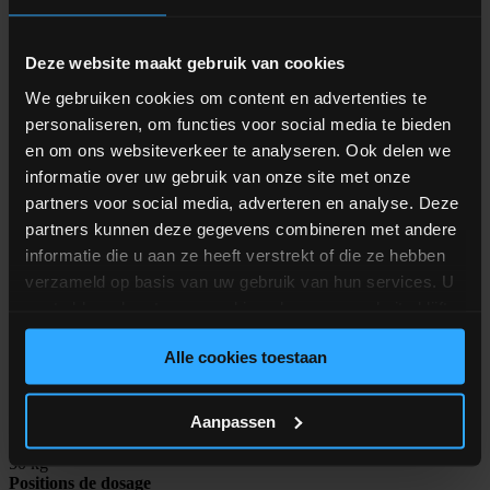
Spécifications techniques
Deze website maakt gebruik van cookies
We gebruiken cookies om content en advertenties te
MBDx
personaliseren, om functies voor social media te bieden
Gamme de dosage
en om ons websiteverkeer te analyseren. Ook delen we
50 g à 50 kg
informatie over uw gebruik van onze site met onze
Précision de pesage
1 g
partners voor social media, adverteren en analyse. Deze
Capacité de dosage
partners kunnen deze gegevens combineren met andere
50 kg
informatie die u aan ze heeft verstrekt of die ze hebben
Positions de dosage
6 à 40 positions de silo
verzameld op basis van uw gebruik van hun services. U
gaat akkoord met onze cookies als u onze website blijft
MBDp
gebruiken.
Alle cookies toestaan
Gamme de dosage
50 g à 50 kg
Précision de pesage
Aanpassen
1 g
Capacité de dosage
50 kg
Positions de dosage