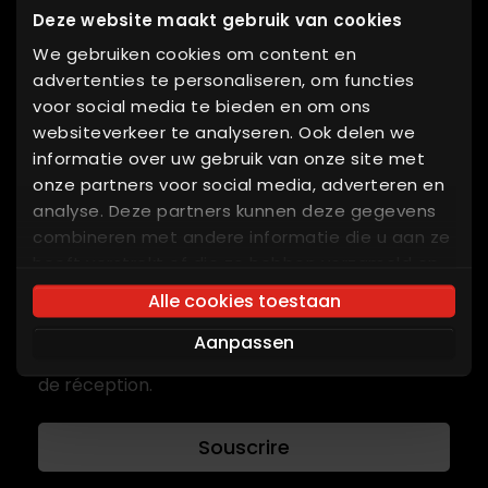
FAQ
Deze website maakt gebruik van cookies
We gebruiken cookies om content en
Partner login
advertenties te personaliseren, om functies
voor social media te bieden en om ons
websiteverkeer te analyseren. Ook delen we
Liens intéressants
informatie over uw gebruik van onze site met
onze partners voor social media, adverteren en
analyse. Deze partners kunnen deze gegevens
combineren met andere informatie die u aan ze
Abonner à notre bulletin
heeft verstrekt of die ze hebben verzameld op
basis van uw gebruik van hun services. U gaat
Inscrivez-vous à notre liste de diffusion et
Alle cookies toestaan
akkoord met onze cookies als u onze website
recevez les dernières nouveautés et
Aanpassen
blijft gebruiken.
développements directement dans votre boîte
de réception.
Souscrire