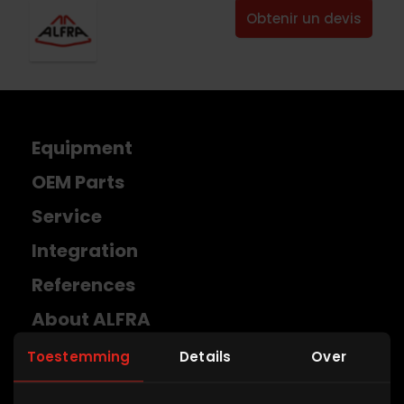
Obtenir un devis
Equipment
OEM Parts
Service
Integration
References
About ALFRA
Become a partner
Toestemming
Details
Over
Get a quotation