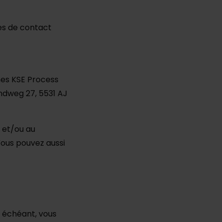
ées de contact
mes KSE Process
ondweg 27, 5531 AJ
é et/ou au
Vous pouvez aussi
s échéant, vous