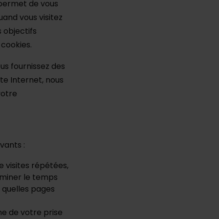
 permet de vous
uand vous visitez
 objectifs
 cookies.
us fournissez des
te Internet, nous
votre
vants :
e visites répétées,
erminer le temps
r quelles pages
ne de votre prise