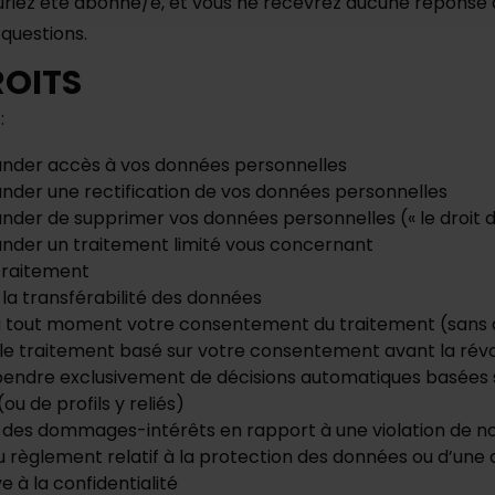
uriez été abonné/e, et vous ne recevrez aucune réponse 
questions.
ROITS
:
nder accès à vos données personnelles
der une rectification de vos données personnelles
der de supprimer vos données personnelles (« le droit d’
nder un traitement limité vous concernant
 traitement
a transférabilité des données
 tout moment votre consentement du traitement (sans q
 le traitement basé sur votre consentement avant la rév
pendre exclusivement de décisions automatiques basées 
ou de profils y reliés)
des dommages-intérêts en rapport à une violation de no
u règlement relatif à la protection des données ou d’une a
ve à la confidentialité