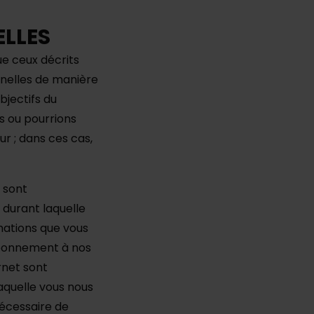
ELLES
ue ceux décrits
nnelles de manière
bjectifs du
s ou pourrions
ur ; dans ces cas,
s sont
e durant laquelle
rmations que vous
 abonnement à nos
rnet sont
laquelle vous nous
nécessaire de