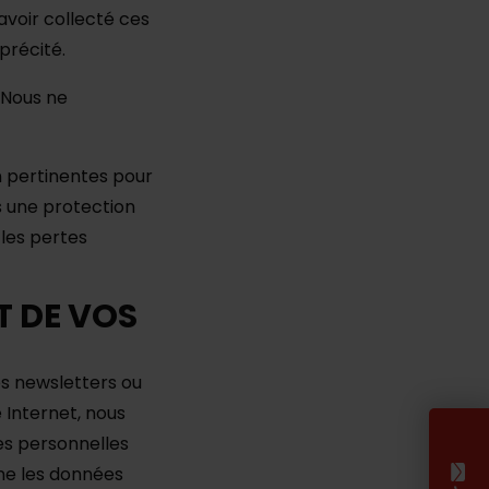
avoir collecté ces
précité.
 Nous ne
n pertinentes pour
s une protection
 les pertes
T DE VOS
os newsletters ou
 Internet, nous
es personnelles
rne les données