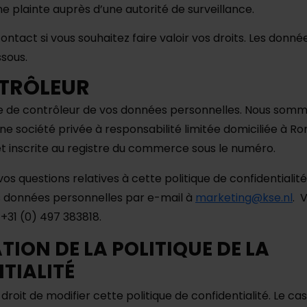
e plainte auprès d’une autorité de surveillance.
ontact si vous souhaitez faire valoir vos droits. Les donn
ssous.
NTRÔLEUR
ce de contrôleur de vos données personnelles. Nous som
ne société privée à responsabilité limitée domiciliée à R
et inscrite au registre du commerce sous le numéro.
vos questions relatives à cette politique de confidentialit
s données personnelles par e-mail à
marketing@kse.nl
. 
+31 (0) 497 383818.
TION DE LA POLITIQUE DE LA
TIALITÉ
droit de modifier cette politique de confidentialité. Le ca