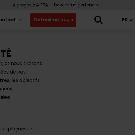
À propos d’ALFRA
Devenir un partenaire
ontact
FR
Obtenir un devis
ITÉ
t, et nous traitons
tées de nos
res, les objectifs
onnées
nnées
nous plaçons un