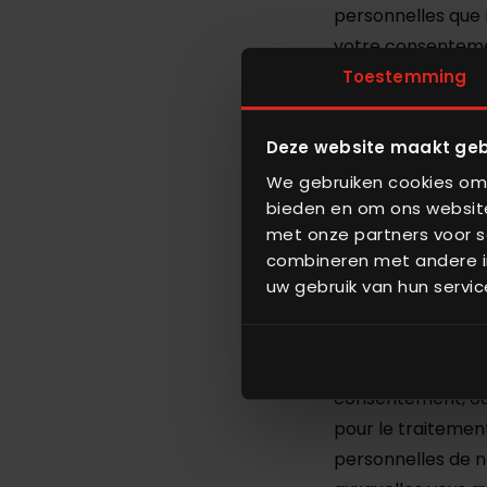
personnelles que 
votre consentemen
cas avoir reçu vo
Toestemming
librement, spécif
le traitement de 
Deze website maakt geb
suffisamment en m
We gebruiken cookies om 
bieden en om ons website
Si vous pensez, n
met onze partners voor s
le traitement de 
combineren met andere in
informer par e-mai
uw gebruik van hun servic
n'avez pas d’obli
données personnel
données personnel
consentement, ou
pour le traitemen
personnelles de n