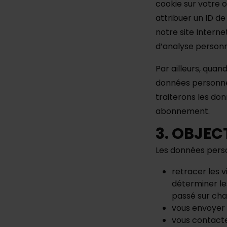
cookie sur votre 
attribuer un ID de
notre site Interne
d’analyse personna
Par ailleurs, qua
données personnel
traiterons les do
abonnement.
3. OBJEC
Les données person
retracer les v
déterminer les
passé sur chaq
vous envoyer 
vous contacter