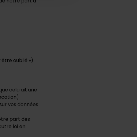
de notre part à
être oublié »)
ue cela ait une
ocation)
sur vos données
tre part des
utre loi en