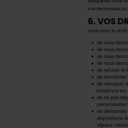
auxquelles vous a
vos demandes ou 
6. VOS D
Vous avez le droit 
de nous dema
de nous deman
de nous deman
de nous dema
de refuser le
de demander l
de révoquer à
incidence sur
de ne pas dé
personnelles (
de demander 
dispositions d
vigueur relati