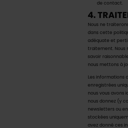
de contact.
4. TRAIT
Nous ne traiteron
dans cette politi
adéquate et pertin
traitement. Nous 
savoir raisonnable
nous mettons à jo
Les informations d
enregistrées uniqu
nous vous avons i
nous donnez (y co
newsletters ou en
stockées uniquemen
avez donné ces inf